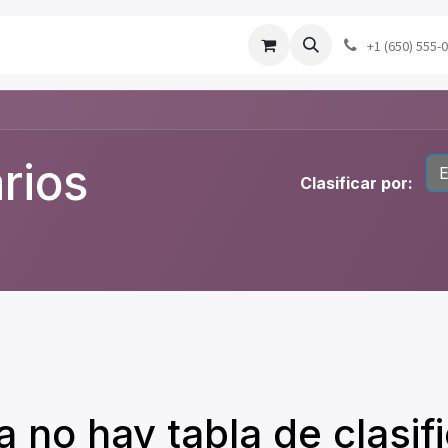
Mapa
Publicaciones
Ayuda
Contacto
+1 (650) 555-
rios
E
Clasificar por:
 no hay tabla de clasif